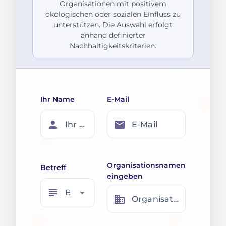
Organisationen mit positivem
ökologischen oder sozialen Einfluss zu
unterstützen. Die Auswahl erfolgt
anhand definierter
Nachhaltigkeitskriterien.
Ihr Name
E-Mail
person
email
Ihr Name
E-Mail
Organisationsnamen
Betreff
eingeben
subject
arrow_drop_down
Betreff
business
Organisationsnamen