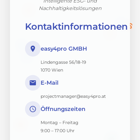
Intelligente ESG- und
Nachhaltigkeitslösungen
Kontaktinformationen
place
easy4pro GMBH
Lindengasse 56/18-19
1070 Wien
email
E-Mail
projectmanager@easy4pro.at
schedule
Öffnungszeiten
Montag – Freitag
9:00 – 17:00 Uhr