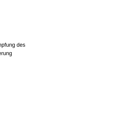
mpfung des
erung