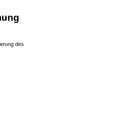
mung
derung des